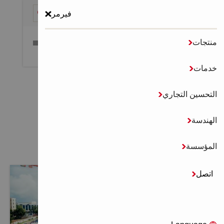
فيرمر
منتجات

قائمة طعام
خدمات

الصفحة الرئيسية
شهادات العملاء
التحسين التجاري

الهندسة

شهادات العملاء
المؤسسة

اتصل
