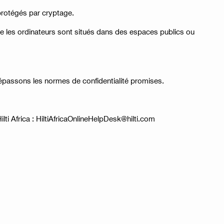
protégés par cryptage.
ue les ordinateurs sont situés dans des espaces publics ou
épassons les normes de confidentialité promises.
lti Africa : HiltiAfricaOnlineHelpDesk@hilti.com