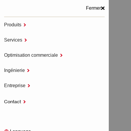
Fermer
Produits

MENU
Services

Accueil
SERVICES
Optimisation commerciale

Ingénierie

SERVICES
Entreprise

Contact

Services d'outillage
Tous les services d'outillage
