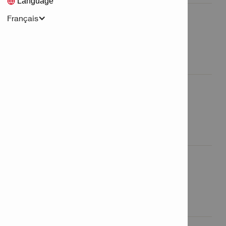
Language
Français
Services logistiques
Tous les services logistiques

Service clients
Tous les services clients

Autres services
Tous les autres services
