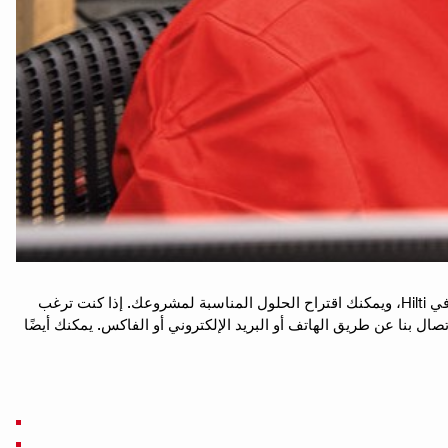
Chez Hilti، فريق خدمة العملاء لدينا موجود لمساعدتك في أكثر من مجرد أوامر بسيطة. يدرك فريقنا المؤهل جيدًا تأثير منتجاتنا وبرامجنا وخدماتنا في Hilti، ويمكنك اقتراح الحلول المناسبة لمشروعك. إذا كنت ترغب
ل بنا عن طريق الهاتف أو البريد الإلكتروني أو الفاكس. يمكنك أيضًا