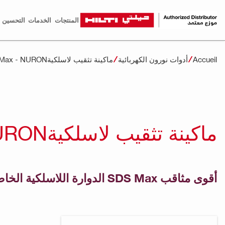
المنتجات
الخدمات
التحسين ا
Accueil
أدوات نورون الكهربائية
ماكينة تثقيب لاسلكيةSDS Max - NURON
ماكينة تثقيب لاسلكيةSDS MAX - NURON
أقوى مثاقب SDS Max الدوارة اللاسلكية الخاصة بنا في فئة الوزن التي يزيد وزنها عن 6 كجم (13 رطلاً)، والتي تعمل بأحدث تقنيات Nuron.