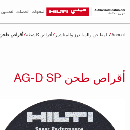
المنتجات
الخدمات
التحسين ا
أقراص طحن G-D SP
Accueil
المطاحن والساندرز والمناشير
أقراص كاشطة
أقراص طحن AG-D SP