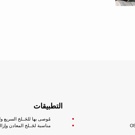
التطبيقات
مُوصى بها للجَــلخ السريع
مناسبة لجَــلخ المعادن وإزا