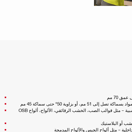
ق 70 مم
قطع الخشب أو الألواح الخشبية – مثل قوالب الصب، الخشب الرقائقي، الألواح، ألواح OSB
 أو البلاستيك
خلية – مثل ألواح الجبس والألواح المدمجة