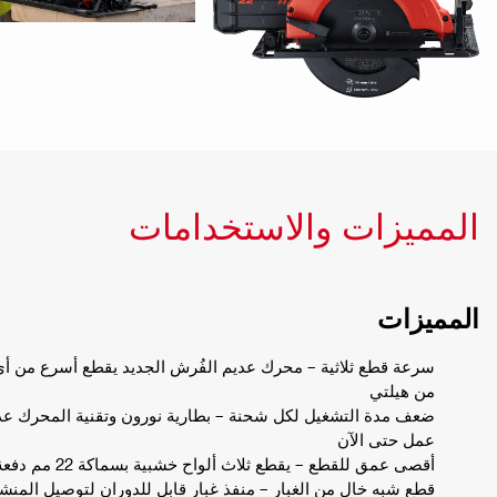
المميزات والاستخدامات
المميزات
سرعة قطع ثلاثية – محرك عديم الفُرش الجديد يقطع أسرع من أ
من هيلتي
ضعف مدة التشغيل لكل شحنة – بطارية نورون وتقنية المحرك ع
عمل حتى الآن
أقصى عمق للقطع – يقطع ثلاث ألواح خشبية بسماكة 22 مم دفعة واحدة
قطع شبه خالٍ من الغبار – منفذ غبار قابل للدوران لتوصيل المنش