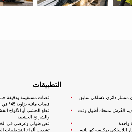
التطبيقات
ي منشار دائري لاسلكي سابق
قصات مستقيمة ودقيقة حتى عم
قصات مائلة بزاوية 45° في مواد بسماكة تصل إلى 51 مم، أو بزاوية 50° حتى سماكة 45 مم
ديم الفُرش تمنحك أطول وقت
والشرائح الخشبية
قص طولي وعرضي في الخشب
ار اللاسلكي بمكنسة كهربائية
تشذيب ألواح التشطيبات الدا