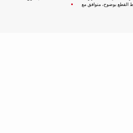
وراحة – مقابض مريحة، ضوء LED لرؤية خط القطع بوضوح، متوافق مع